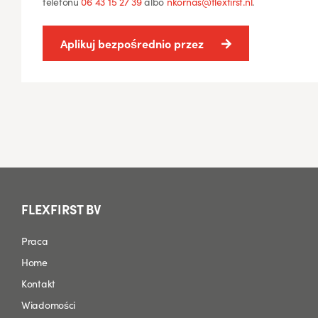
telefonu
06 43 15 27 39
albo
nkornas@flexfirst.nl
.
Aplikuj bezpośrednio przez
FLEXFIRST BV
Praca
Home
Kontakt
Wiadomości