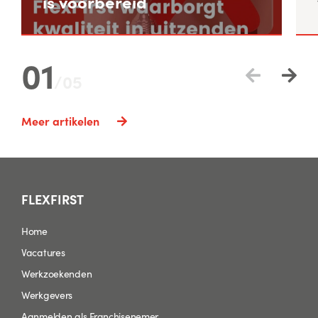
is voorbereid
01
/
05
Meer artikelen
FLEXFIRST
Home
Vacatures
Werkzoekenden
Werkgevers
Aanmelden als Franchisenemer