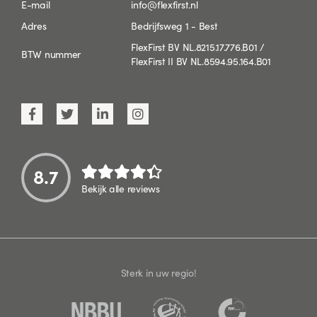
E-mail
info@flexfirst.nl
Adres
Bedrijfsweg 1 - Best
FlexFirst BV NL.8215.17.776.B01 /
BTW nummer
FlexFirst II BV NL.8594.95.164.B01
8.7
Bekijk alle reviews
Sterk in uw regio!