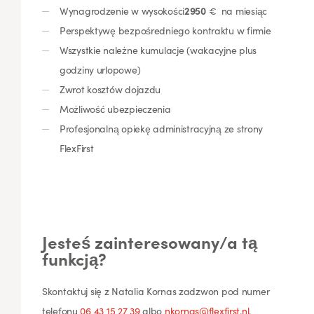
Wynagrodzenie w wysokości
2950
€ na miesiąc
Perspektywę bezpośredniego kontraktu w firmie
Wszystkie należne kumulacje (wakacyjne plus
godziny urlopowe)
Zwrot kosztów dojazdu
Możliwość ubezpieczenia
Profesjonalną opiekę administracyjną ze strony
FlexFirst
Jesteś zainteresowany/a tą
funkcją?
Skontaktuj się z Natalia Kornas zadzwon pod numer
telefonu
06 43 15 27 39
albo
nkornas@flexfirst.nl
.