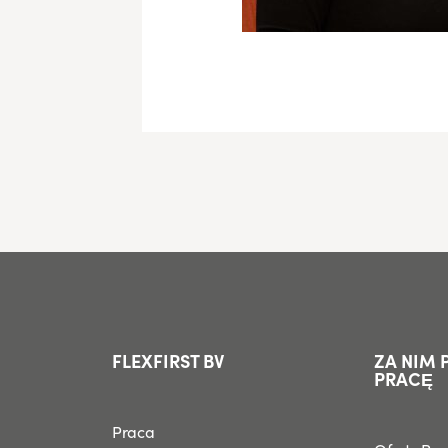
FLEXFIRST BV
ZA NIM 
PRACĘ
Praca