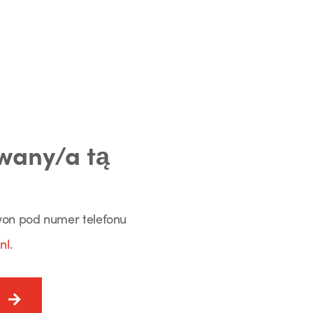
owany/a tą
zwon pod numer telefonu
nl
.