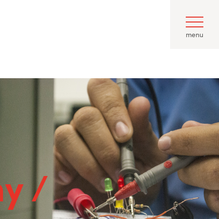
menu
y /