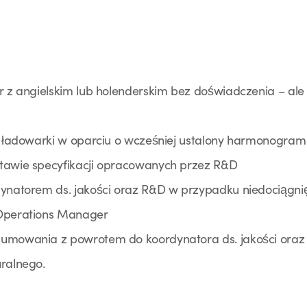
er z angielskim lub holenderskim bez doświadczenia – ale
e) ładowarki w oparciu o wcześniej ustalony harmonogram
stawie specyfikacji opracowanych przez R&D
dynatorem ds. jakości oraz R&D w przypadku niedociągni
 Operations Manager
sumowania z powrotem do koordynatora ds. jakości oraz 
uralnego.