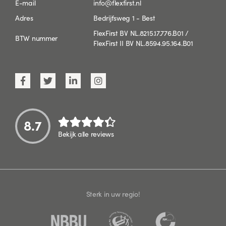
E-mail
info@flexfirst.nl
Adres
Bedrijfsweg 1 - Best
FlexFirst BV NL.8215.17.776.B01 /
BTW nummer
FlexFirst II BV NL.8594.95.164.B01
8.7
Bekijk alle reviews
Sterk in uw regio!