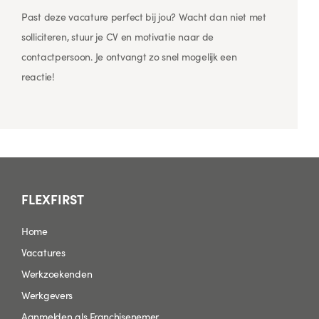
Past deze vacature perfect bij jou? Wacht dan niet met
Op h
solliciteren, stuur je CV en motivatie naar de
vaca
contactpersoon. Je ontvangt zo snel mogelijk een
de o
reactie!
FLEXFIRST
Home
Vacatures
Werkzoekenden
Werkgevers
Aanmelden als Franchisenemer