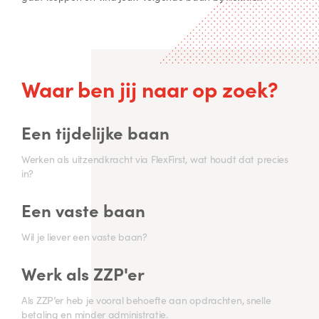
Waar ben jij naar op zoek?
Een tijdelijke baan
Werken als uitzendkracht via FlexFirst, wat houdt dat precies
in?
Een vaste baan
Wil je liever een vaste baan?
Werk als ZZP'er
Als ZZP’er heb je vooral behoefte aan opdrachten, snelle
betaling en minder administratie.