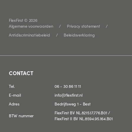
FlexFirst © 2026
Algemene voorwaarden
Privacy statement
Antidiscriminatiebeleid
Beleidsverklaring
CONTACT
Tel.
06 - 30 86 11 11
E-mail
info@flexfirst.nl
Adres
Bedrijfsweg 1 - Best
FlexFirst BV NL.8215.17.776.B01 /
BTW nummer
FlexFirst II BV NL.8594.95.164.B01