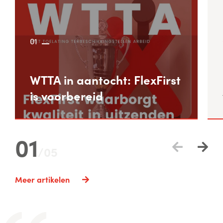
01
WTTA in aantocht: FlexFirst
is voorbereid
01
/
05
Meer artikelen