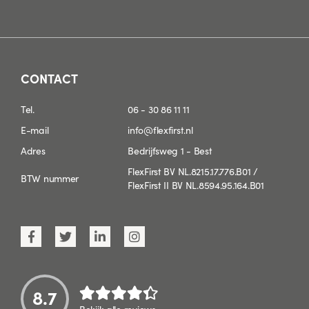
CONTACT
Tel.
06 - 30 86 11 11
E-mail
info@flexfirst.nl
Adres
Bedrijfsweg 1 - Best
FlexFirst BV NL.8215.17.776.B01 /
BTW nummer
FlexFirst II BV NL.8594.95.164.B01
8.7
Bekijk alle reviews