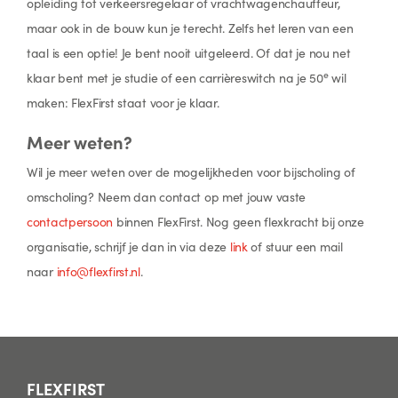
opleiding tot verkeersregelaar of vrachtwagenchauffeur,
maar ook in de bouw kun je terecht. Zelfs het leren van een
taal is een optie! Je bent nooit uitgeleerd. Of dat je nou net
e
klaar bent met je studie of een carrièreswitch na je 50
wil
maken: FlexFirst staat voor je klaar.
Meer weten?
Wil je meer weten over de mogelijkheden voor bijscholing of
omscholing? Neem dan contact op met jouw vaste
contactpersoon
binnen FlexFirst. Nog geen flexkracht bij onze
organisatie, schrijf je dan in via deze
link
of stuur een mail
naar
info@flexfirst.nl
.
FLEXFIRST