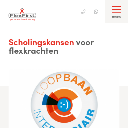
menu
Skip
to
Scholingskansen
voor
content
flexkrachten