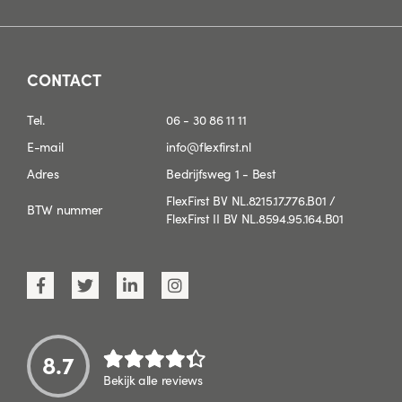
CONTACT
Tel.
06 - 30 86 11 11
E-mail
info@flexfirst.nl
Adres
Bedrijfsweg 1 - Best
FlexFirst BV NL.8215.17.776.B01 /
BTW nummer
FlexFirst II BV NL.8594.95.164.B01
8.7
Bekijk alle reviews