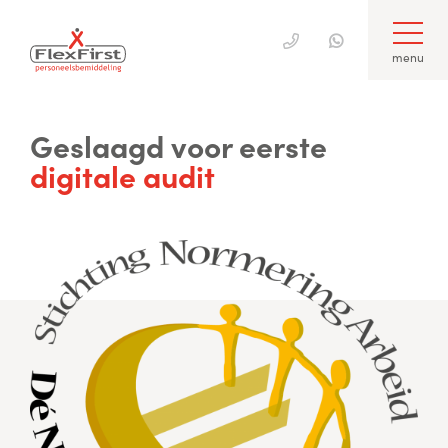
menu
Skip
to
Geslaagd voor eerste
content
digitale audit