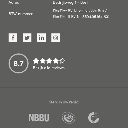
Adres
Bedrijfsweg 1 - Best
FlexFirst BV NL.8215.17.776.B01 /
BTW nummer
FlexFirst II BV NL.8594.95.164.B01
8.7
Bekijk alle reviews
Sterk in uw regio!