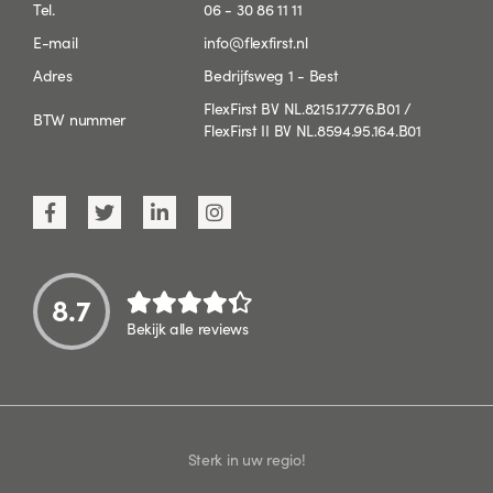
Tel.
06 - 30 86 11 11
E-mail
info@flexfirst.nl
Adres
Bedrijfsweg 1 - Best
FlexFirst BV NL.8215.17.776.B01 /
BTW nummer
FlexFirst II BV NL.8594.95.164.B01
8.7
Bekijk alle reviews
Sterk in uw regio!