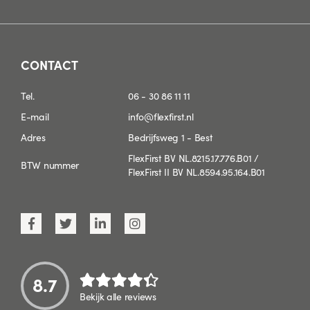
CONTACT
Tel.
06 - 30 86 11 11
E-mail
info@flexfirst.nl
Adres
Bedrijfsweg 1 - Best
FlexFirst BV NL.8215.17.776.B01 /
BTW nummer
FlexFirst II BV NL.8594.95.164.B01
8.7
Bekijk alle reviews