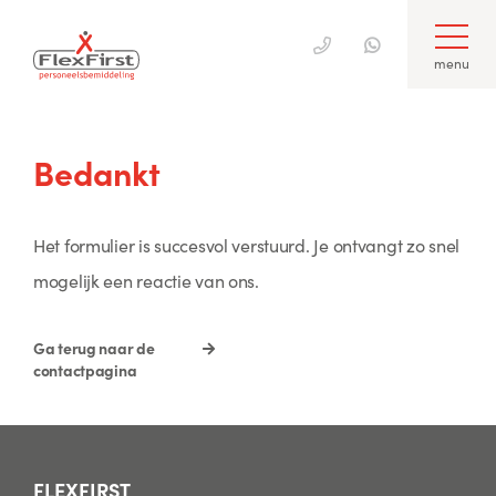
menu
Skip
to
Bedankt
content
Het formulier is succesvol verstuurd. Je ontvangt zo snel
mogelijk een reactie van ons.
Ga terug naar de
contactpagina
FLEXFIRST