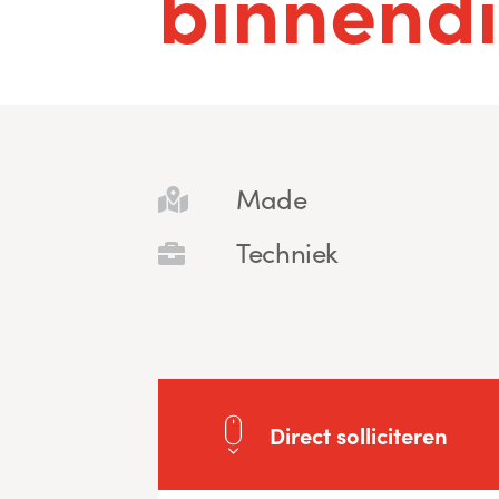
binnendi
Made
Techniek
Direct solliciteren