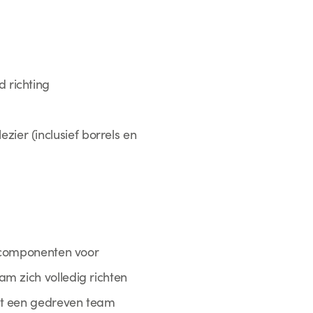
 richting
ier (inclusief borrels en
elcomponenten voor
m zich volledig richten
kt een gedreven team