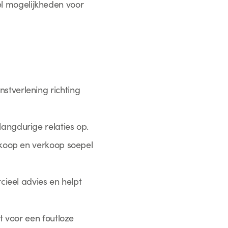
eel mogelijkheden voor
stverlening richting
angdurige relaties op.
inkoop en verkoop soepel
rcieel advies en helpt
gt voor een foutloze