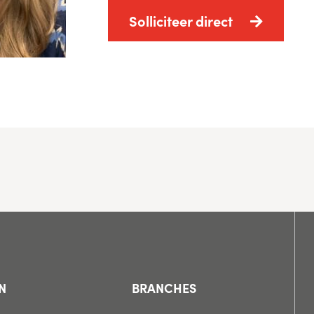
Solliciteer direct
N
BRANCHES