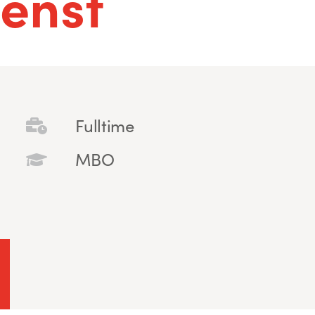
enst
Fulltime
MBO