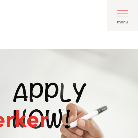
menu
rker