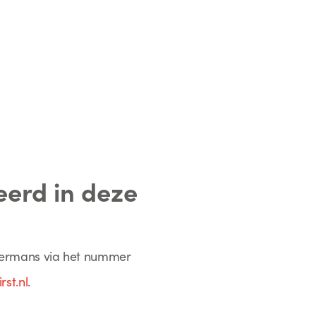
eerd in deze
ermans via het nummer
st.nl
.