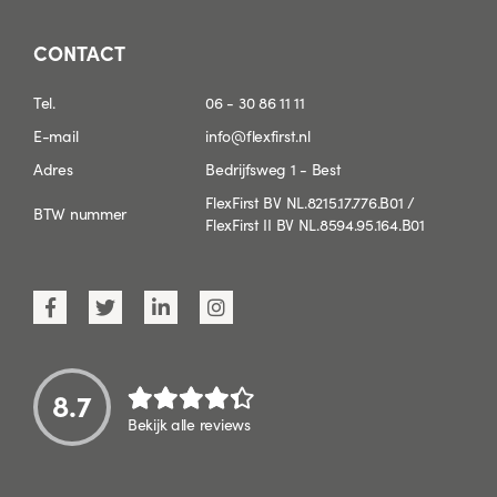
CONTACT
Tel.
06 - 30 86 11 11
E-mail
info@flexfirst.nl
Adres
Bedrijfsweg 1 - Best
FlexFirst BV NL.8215.17.776.B01 /
BTW nummer
FlexFirst II BV NL.8594.95.164.B01
8.7
Bekijk alle reviews