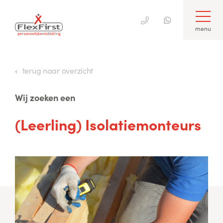
menu
Skip
to
terug naar overzicht
content
Wij zoeken een
(Leerling) Isolatiemonteurs