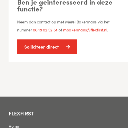
Ben je geïnteresseerd in deze
functie?
Neem dan contact op met Merel Bakermans via het
nummer
06 18 02 52 34
of
mbakermans@flexfirst.nl
.
Solliciteer direct
FLEXFIRST
Home