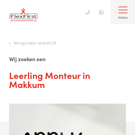
menu
Skip
to
terug naar overzicht
content
Wij zoeken een
Leerling Monteur in
Makkum