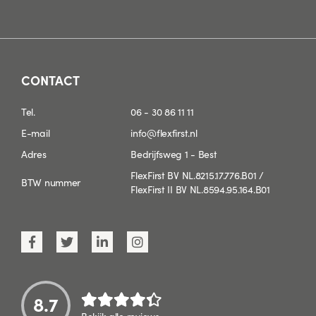
CONTACT
Tel.
06 - 30 86 11 11
E-mail
info@flexfirst.nl
Adres
Bedrijfsweg 1 - Best
FlexFirst BV NL.8215.17.776.B01 /
BTW nummer
FlexFirst II BV NL.8594.95.164.B01
8.7
Bekijk alle reviews