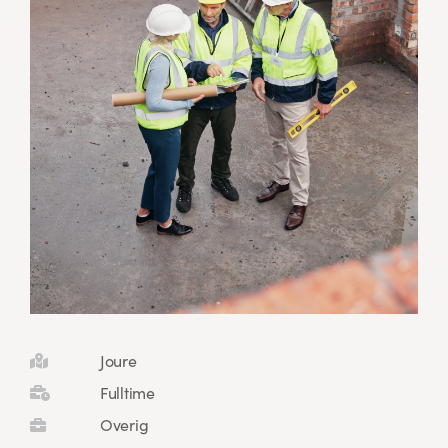
Joure
Fulltime
Overig