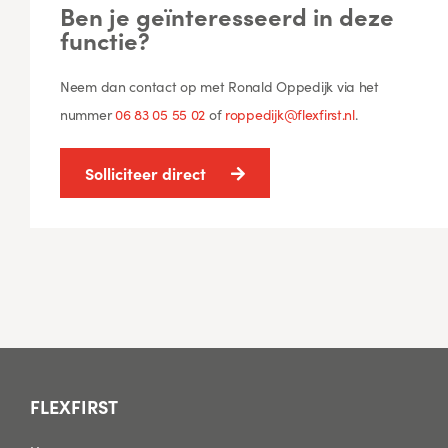
Ben je geïnteresseerd in deze
functie?
Neem dan contact op met Ronald Oppedijk via het
nummer
06 83 05 55 02
of
roppedijk@flexfirst.nl
.
Solliciteer direct
FLEXFIRST