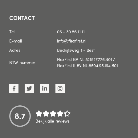
CONTACT
Tel.
06 - 30 86 11 11
E-mail
info@flexfirst.nl
Adres
Bedrijfsweg 1 - Best
FlexFirst BV NL.8215.17.776.B01 /
BTW nummer
FlexFirst II BV NL.8594.95.164.B01
8.7
Bekijk alle reviews