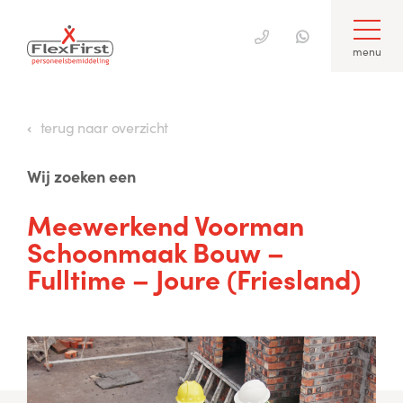
menu
Skip
to
terug naar overzicht
content
Wij zoeken een
Meewerkend Voorman
Schoonmaak Bouw –
Fulltime – Joure (Friesland)