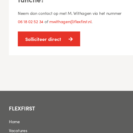
Neem dan contact op met M. Withagen via het nummer
06 18 02 52 34
of
mwithagen@flexfirst.nl
.
Solliciteer direct
FLEXFIRST
Home
Vacatures