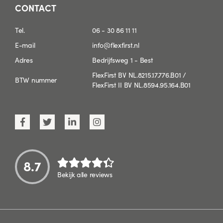
CONTACT
Tel.
06 - 30 86 11 11
E-mail
info@flexfirst.nl
Adres
Bedrijfsweg 1 - Best
FlexFirst BV NL.8215.17.776.B01 /
BTW nummer
FlexFirst II BV NL.8594.95.164.B01
8.7
Bekijk alle reviews