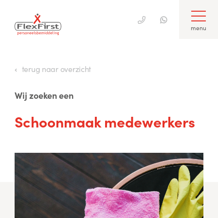
menu
Skip
to
terug naar overzicht
content
Wij zoeken een
Schoonmaak medewerkers