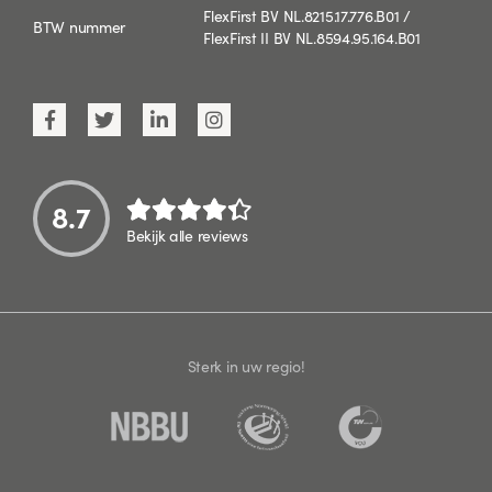
FlexFirst BV NL.8215.17.776.B01 /
BTW nummer
FlexFirst II BV NL.8594.95.164.B01
8.7
Bekijk alle reviews
Sterk in uw regio!