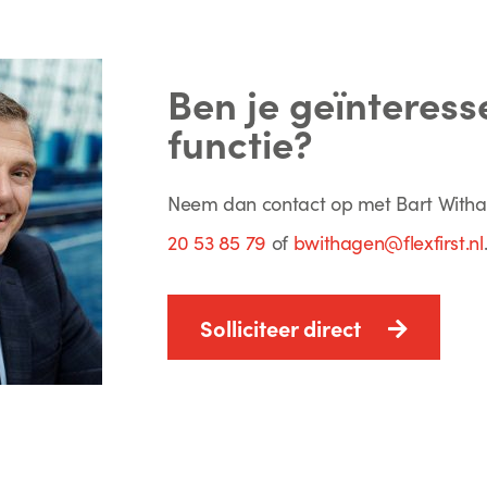
Ben je geïnteress
functie?
Neem dan contact op met Bart With
20 53 85 79
of
bwithagen@flexfirst.nl
Solliciteer direct