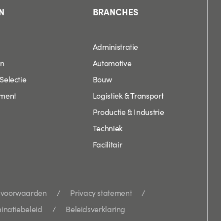
N
BRANCHES
Administratie
en
Automotive
Selectie
Bouw
tment
Logistiek & Transport
Productie & Industrie
Techniek
Facilitair
 voorwaarden
Privacy statement
minatiebeleid
Beleidsverklaring