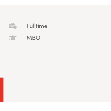
Fulltime
MBO