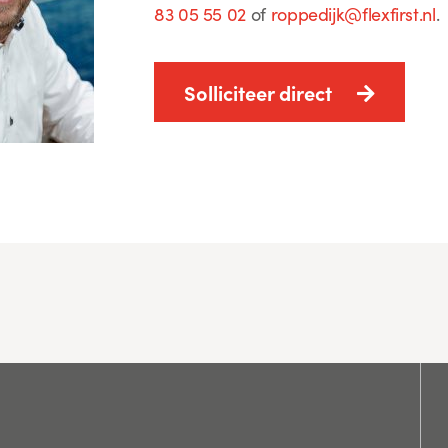
83 05 55 02
of
roppedijk@flexfirst.nl
.
Solliciteer direct