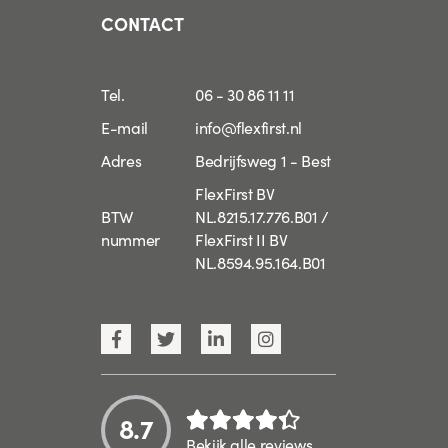
CONTACT
Tel.
06 - 30 86 11 11
E-mail
info@flexfirst.nl
Adres
Bedrijfsweg 1 - Best
FlexFirst BV
BTW
NL.8215.17.776.B01 /
nummer
FlexFirst II BV
NL.8594.95.164.B01
8.7
Bekijk alle reviews