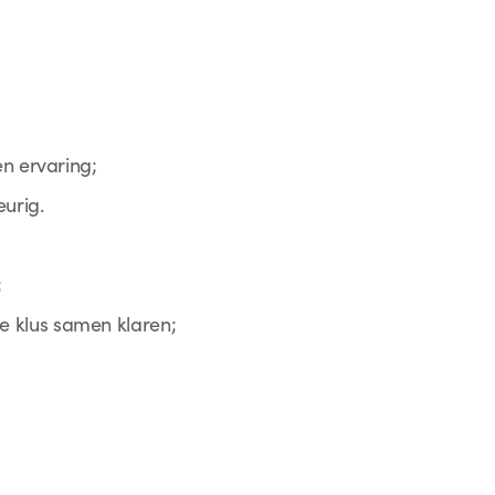
n ervaring;
urig.
;
 de klus samen klaren;