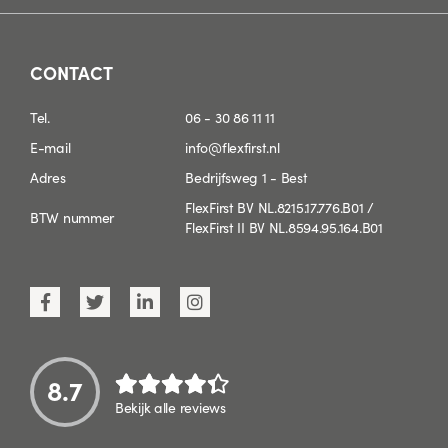
CONTACT
Tel.
06 - 30 86 11 11
E-mail
info@flexfirst.nl
Adres
Bedrijfsweg 1 - Best
FlexFirst BV NL.8215.17.776.B01 /
BTW nummer
FlexFirst II BV NL.8594.95.164.B01
8.7
Bekijk alle reviews