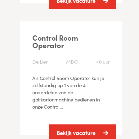
Bekijk vacature
Control Room
Operator
De Lier
MBO
40 uur
Als Control Room Operator kun je
zelfstandig op 1 van de 4
onderdelen van de
golfkartonmachine bedienen in
onze Control…
Bekijk vacature