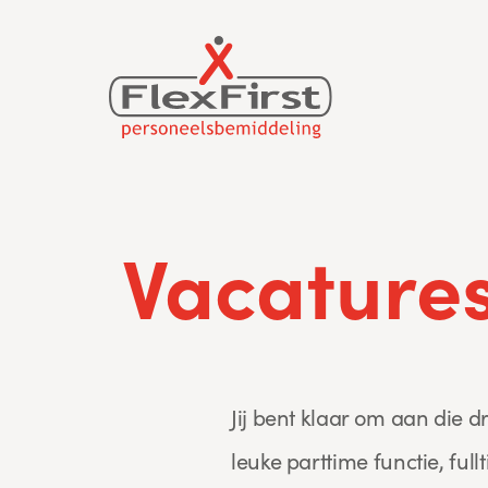
Skip
to
content
Vacature
Jij bent klaar om aan die
leuke parttime functie, fullt