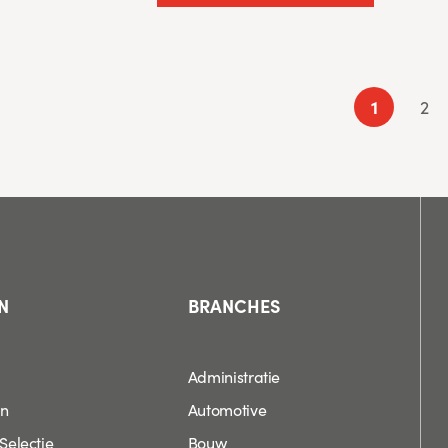
Berichten
paginering
Page
Pa
1
2
N
BRANCHES
Administratie
en
Automotive
Selectie
Bouw