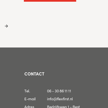
ge
Next
page
CONTACT
Tel.
06 - 30 86 11 11
E-mail
info@flexfirst.nl
Adres
Bedrijfsweg 1 - Best